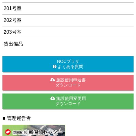
201号室
202号室
203号室
貸出備品
NOCプラザ
よくある質問
施設使用申込書
ダウンロード
施設使用変更届
ダウンロード
■ 管理運営者