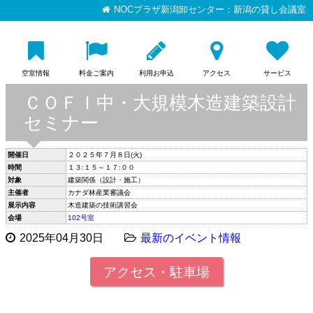
NOCプラザ新潟卸センター：新潟の貸し会議室
空室情報
料金ご案内
利用お申込
アクセス
サービス
ＣＯＦＩ中・大規模木造建築設計
セミナー
開催日
２０２５年７月８日(火)
時間
１３:１５～１７:００
対象
建築関係（設計・施工）
主催者
カナダ林産業審議会
展示内容
木造建築の技術講習会
会場
102号室
2025年04月30日
最新のイベント情報
アクセス・駐車場