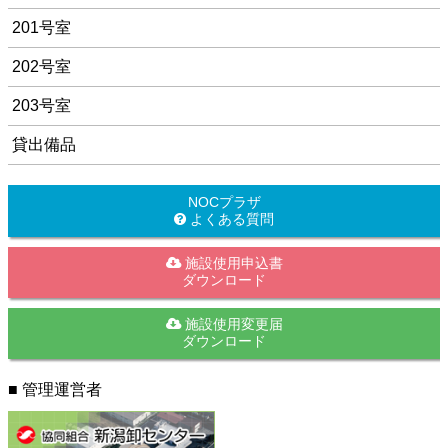
201号室
202号室
203号室
貸出備品
NOCプラザ
よくある質問
施設使用申込書
ダウンロード
施設使用変更届
ダウンロード
■ 管理運営者