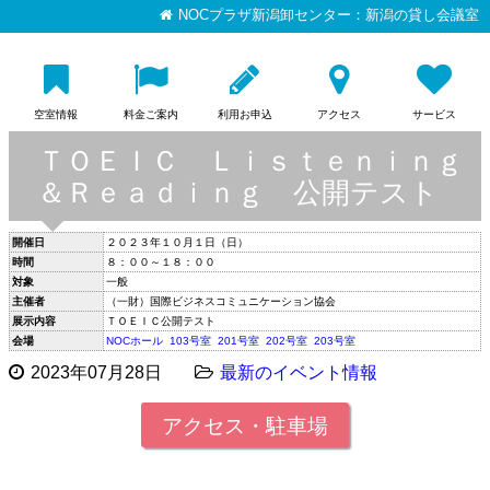
NOCプラザ新潟卸センター：新潟の貸し会議室
空室情報
料金ご案内
利用お申込
アクセス
サービス
ＴＯＥＩＣ Ｌｉｓｔｅｎｉｎｇ
＆Ｒｅａｄｉｎｇ 公開テスト
開催日
２０２３年１０月１日（日）
時間
８：００～１８：００
対象
一般
主催者
（一財）国際ビジネスコミュニケーション協会
展示内容
ＴＯＥＩＣ公開テスト
会場
NOCホール
103号室
201号室
202号室
203号室
2023年07月28日
最新のイベント情報
アクセス・駐車場