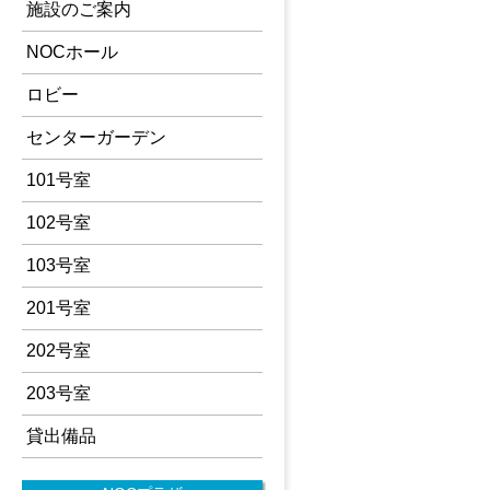
施設のご案内
NOCホール
ロビー
センターガーデン
101号室
102号室
103号室
201号室
202号室
203号室
貸出備品