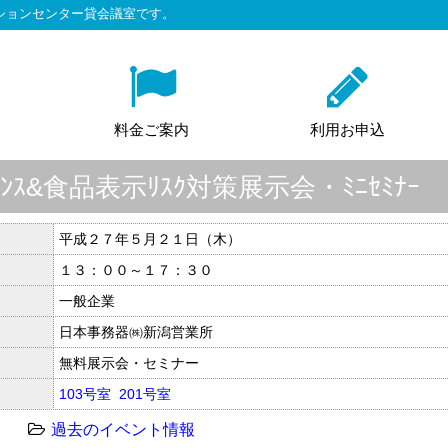
ションセンター貸会議室です。
料金ご案内
利用お申込
ｨﾌｪﾝｽ&食品表示ﾘｽｸ対策展示会・ﾐﾆｾﾐﾅｰ
平成２７年５月２１日（木）
１３：００～１７：３０
一般企業
日本事務器㈱新潟営業所
無料展示会・セミナー
103号室
201号室
過去のイベント情報