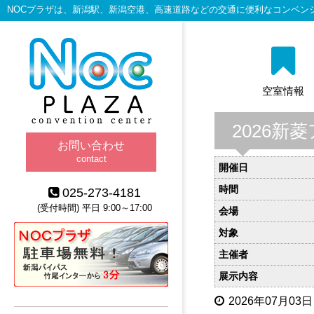
NOCプラザは、新潟駅、新潟空港、高速道路などの交通に便利なコンベン
空室情報
2026
お問い合わせ
contact
開催日
時間
025-273-4181
(受付時間) 平日 9:00～17:00
会場
対象
主催者
展示内容
2026年07月03日