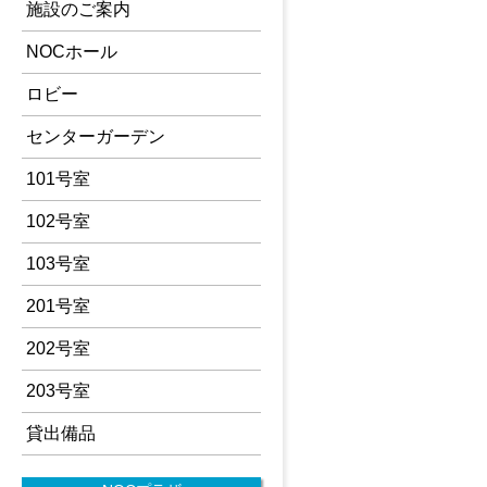
施設のご案内
NOCホール
ロビー
センターガーデン
101号室
102号室
103号室
201号室
202号室
203号室
貸出備品