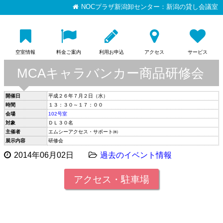
NOCプラザ新潟卸センター：新潟の貸し会議室
空室情報
料金ご案内
利用お申込
アクセス
サービス
MCAキャラバンカー商品研修会
開催日
平成２６年７月２日（水）
時間
１３：３０～１７：００
会場
102号室
対象
ＤＬ３０名
主催者
エムシーアクセス・サポート㈱
展示内容
研修会
2014年06月02日
過去のイベント情報
アクセス・駐車場