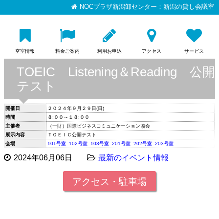
NOCプラザ新潟卸センター：新潟の貸し会議室
空室情報
料金ご案内
利用お申込
アクセス
サービス
TOEIC Listening＆Reading 公開
テスト
開催日
２０２４年９月２９日(日)
時間
８:００～１８:００
主催者
（一財）国際ビジネスコミュニケーション協会
展示内容
ＴＯＥＩＣ公開テスト
会場
101号室
102号室
103号室
201号室
202号室
203号室
2024年06月06日
最新のイベント情報
アクセス・駐車場